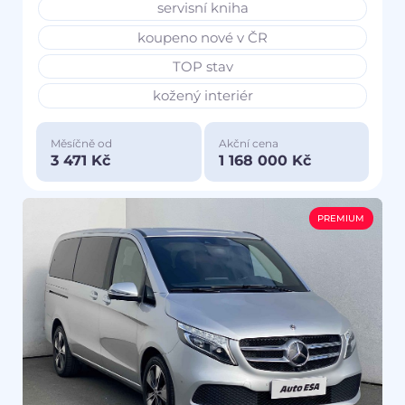
servisní kniha
koupeno nové v ČR
TOP stav
kožený interiér
Měsíčně od
Akční cena
3 471 Kč
1 168 000 Kč
PREMIUM