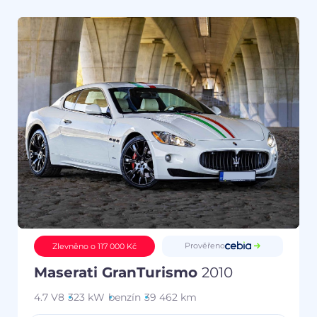
Prověřeno
Zlevněno o 117 000 Kč
Maserati GranTurismo
2010
4.7 V8
323 kW
benzín
39 462 km