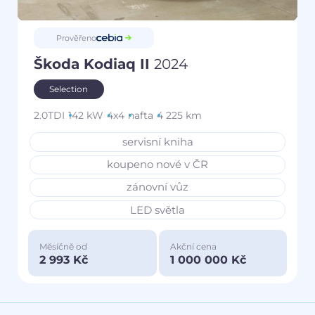
Prověřeno
Škoda Kodiaq II
2024
Selection
2.0TDI
142 kW
4x4
nafta
4 225 km
servisní kniha
koupeno nové v ČR
zánovní vůz
LED světla
Měsíčně od
Akční cena
2 993 Kč
1 000 000 Kč