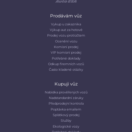
Prodávám vůz
Vykup u zakaznika
Výkup aut za hotové
Prodej vozu protiúčtem
Ocenění vozu
Komisní prodej
VIP komisní prodej
Potřebné doklady
Odkup firemních vozů
Často kladené otázky
Kupuji vůz
Nabídka prověřených vozů
Nadstandardní záruky
Předprodejní kontrola
Poptávka emailem
Splátkový prodej
Služby
Ekologické vozy
Potřebné doklady