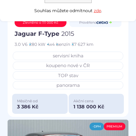
Souhlas můžete odmítnout
zde
.
Prověřeno
Zlevněno o 111 000 Kč
Jaguar F-Type
2015
3.0 V6
280 kW
4x4
benzín
37 627 km
servisní kniha
koupeno nové v ČR
TOP stav
panorama
Měsíčně od
Akční cena
3 386 Kč
1 138 000 Kč
-DPH
PREMIUM