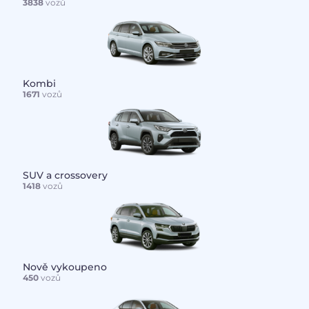
3838
vozů
Kombi
1671
vozů
SUV a crossovery
1418
vozů
Nově vykoupeno
450
vozů