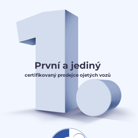
První a jediný
certifikovaný prodejce ojetých vozů