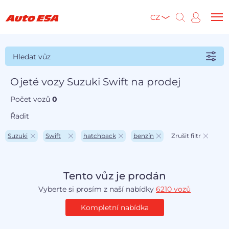
CZ
Hledat vůz
Ojeté vozy Suzuki Swift na prodej
Počet vozů
0
Řadit
Suzuki
Swift
hatchback
benzín
Zrušit filtr
Tento vůz je prodán
Vyberte si prosím z naší nabídky
6210 vozů
Kompletní nabídka