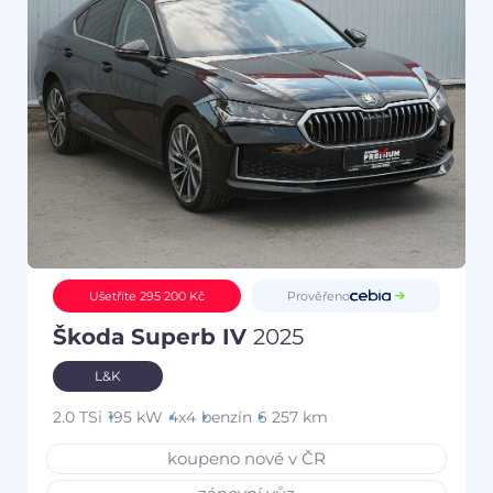
Prověřeno
Ušetříte 295 200 Kč
Škoda Superb IV
2025
L&K
2.0 TSi
195 kW
4x4
benzín
6 257 km
koupeno nové v ČR