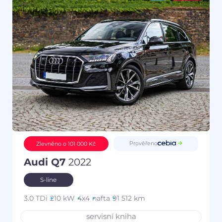
Prověřeno
Zlevněno o 101 000 Kč
Audi Q7
2022
S-line
3.0 TDi
210 kW
4x4
nafta
91 512 km
servisní kniha