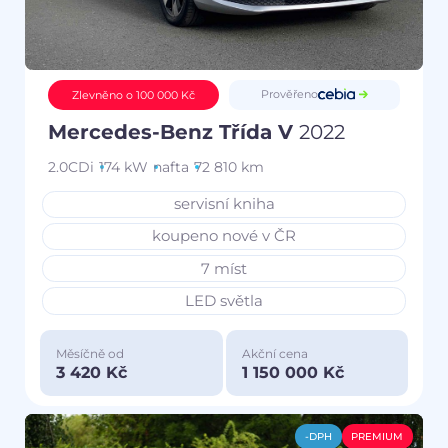
Prověřeno
Zlevněno o 100 000 Kč
Mercedes-Benz Třída V
2022
2.0CDi
174 kW
nafta
72 810 km
servisní kniha
koupeno nové v ČR
7 míst
LED světla
Měsíčně od
Akční cena
3 420 Kč
1 150 000 Kč
-DPH
PREMIUM