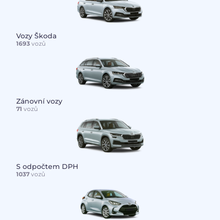
Vozy Škoda
1693
vozů
Zánovní vozy
71
vozů
S odpočtem DPH
1037
vozů