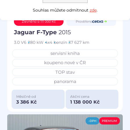
Souhlas můžete odmítnout
zde
.
Prověřeno
Zlevněno o 111 000 Kč
Jaguar F-Type
2015
3.0 V6
280 kW
4x4
benzín
37 627 km
servisní kniha
koupeno nové v ČR
TOP stav
panorama
Měsíčně od
Akční cena
3 386 Kč
1 138 000 Kč
-DPH
PREMIUM