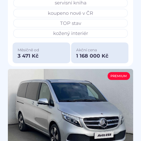
servisní kniha
koupeno nové v ČR
TOP stav
kožený interiér
Měsíčně od
Akční cena
3 471 Kč
1 168 000 Kč
PREMIUM