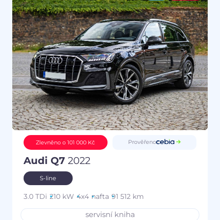
Prověřeno
Zlevněno o 101 000 Kč
Audi Q7
2022
S-line
3.0 TDi
210 kW
4x4
nafta
91 512 km
servisní kniha