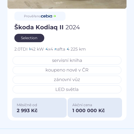
Prověřeno
Škoda Kodiaq II
2024
Selection
2.0TDI
142 kW
4x4
nafta
4 225 km
servisní kniha
koupeno nové v ČR
zánovní vůz
LED světla
Měsíčně od
Akční cena
2 993 Kč
1 000 000 Kč