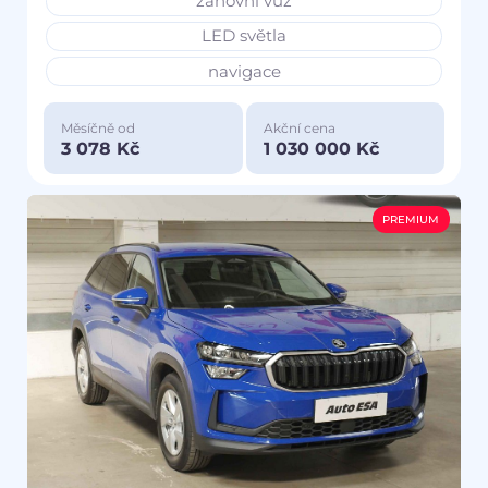
zánovní vůz
LED světla
navigace
Měsíčně od
Akční cena
3 078 Kč
1 030 000 Kč
PREMIUM