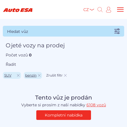
CZ
Hledat vůz
Ojeté vozy na prodej
Počet vozů
0
Řadit
SUV
benzín
Zrušit filtr
Tento vůz je prodán
Vyberte si prosím z naší nabídky
6108 vozů
Kompletní nabídka