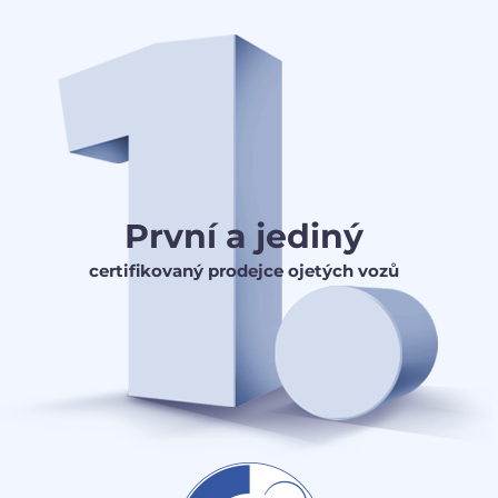
První a jediný
certifikovaný prodejce ojetých vozů