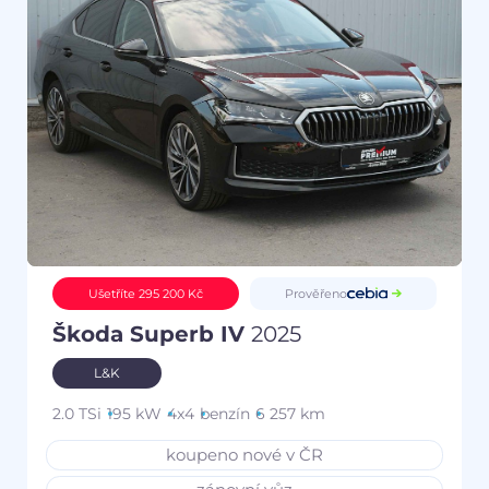
Prověřeno
Ušetříte 295 200 Kč
Škoda Superb IV
2025
L&K
2.0 TSi
195 kW
4x4
benzín
6 257 km
koupeno nové v ČR