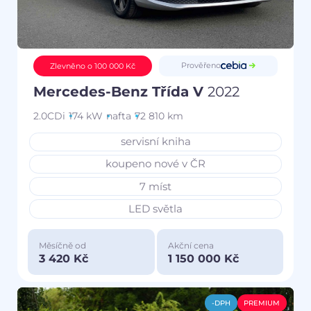
Prověřeno
Zlevněno o 100 000 Kč
Mercedes-Benz Třída V
2022
2.0CDi
174 kW
nafta
72 810 km
servisní kniha
koupeno nové v ČR
7 míst
LED světla
Měsíčně od
Akční cena
3 420 Kč
1 150 000 Kč
-DPH
PREMIUM