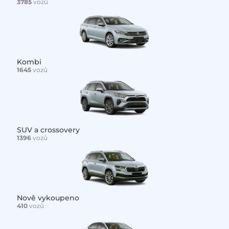
3785
vozů
Kombi
1645
vozů
SUV a crossovery
1396
vozů
Nově vykoupeno
410
vozů