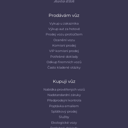
Prodávám vůz
Vykup u zakaznika
Výkup aut za hotové
Prodej vozu protiúčtem
Ocenění vozu
Komisní prodej
VIP komisní prodej
Potřebné doklady
Odkup firemních vozů
Často kladené otázky
Kupuji vůz
Nabídka prověřených vozů
Nadstandardní záruky
Předprodejní kontrola
Poptávka emailem
Splátkový prodej
Služby
Ekologické vozy
Potřebné doklady