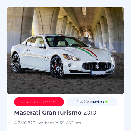
Prověřeno
Zlevněno o 117 000 Kč
Maserati GranTurismo
2010
4.7 V8
323 kW
benzín
39 462 km