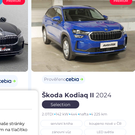
PREMIUM
PREMIUM
Prověřeno
Škoda Kodiaq II
2024
25
Selection
2.0TDI
142 kW
4x4
nafta
4 225 km
m
naše stránky
servisní kniha
koupeno nové v ČR
í vůz
m na tlačítko
zánovní vůz
LED světla