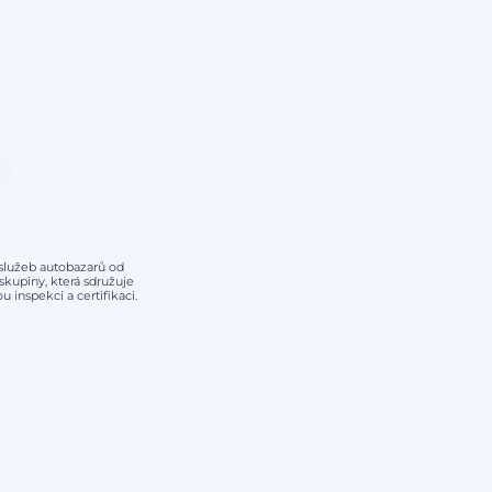
y služeb autobazarů od
kupiny, která sdružuje
 inspekci a certifikaci.