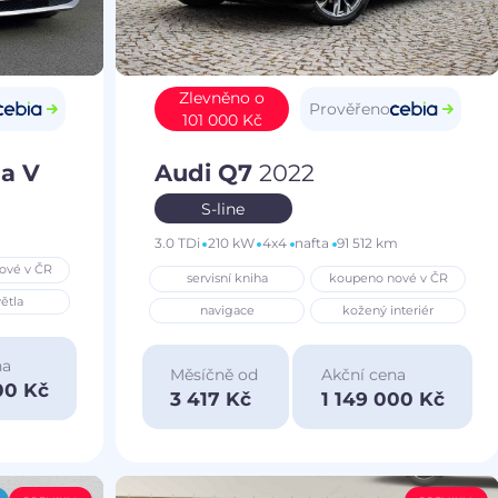
Zlevněno o
Prověřeno
101 000 Kč
a V
Audi Q7
2022
S-line
3.0 TDi
210 kW
4x4
nafta
91 512 km
ové v ČR
servisní kniha
koupeno nové v ČR
ětla
navigace
kožený interiér
na
Měsíčně od
Akční cena
00 Kč
3 417 Kč
1 149 000 Kč