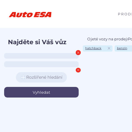
PROD
Ojeté vozy na prodej
P
I
Najděte si Váš vůz
hatchback
benzín
Rozšířené hledání