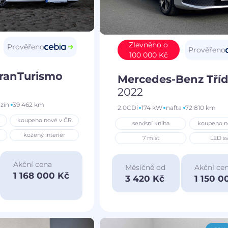
Zlevněno o
Prověřeno
Prověřeno
100 000 Kč
GranTurismo
Mercedes-Benz Tříd
2022
zín
39 462 km
2.0CDi
174 kW
nafta
72 810 km
koupeno nové v ČR
servisní kniha
koupeno n
kožený interiér
7 míst
LED sv
Akční cena
Měsíčně od
Akční ce
1 168 000 Kč
3 420 Kč
1 150 0