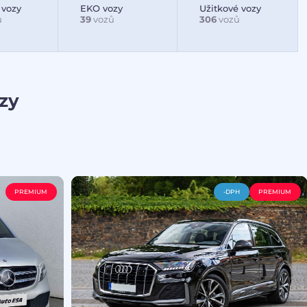
 vozy
EKO vozy
Užitkové vozy
ů
39
vozů
306
vozů
zy
PREMIUM
-DPH
PREMIUM