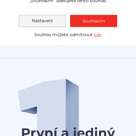
„Souhlasím“ udělujete tento souhlas.
LED světla
navig
Akční cena
1 138 000 Kč
Měsíčně
Akční cen
Nastavení
Souhlasím
1 030 0
od
3 078 Kč
Souhlas můžete odmítnout
zde
.
První a jediný