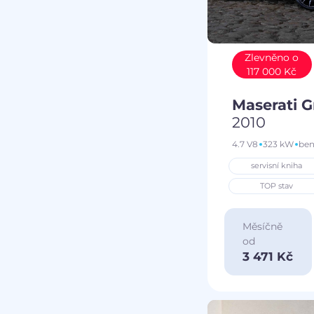
Zlevněno o
117 000 Kč
Maserati 
2010
4.7 V8
323 kW
ben
servisní kniha
TOP stav
Měsíčně
od
3 471 Kč