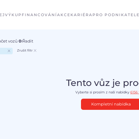
EJ
VÝKUP
FINANCOVÁNÍ
AKCE
KARIÉRA
PRO PODNIKATEL
očet vozů
0
Řadit
I
Zrušit filtr
Tento vůz je pr
Vyberte si prosím z naší nabídky
6156
Kompletní nabídka