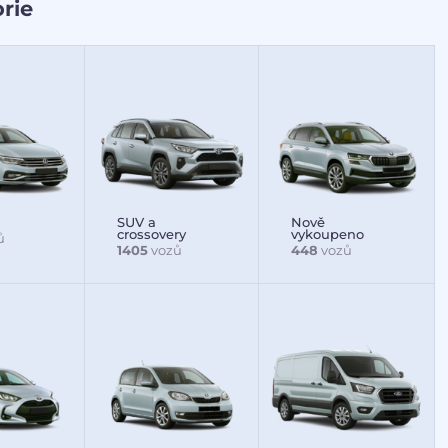
rie
SUV a
Nově
crossovery
vykoupeno
ů
1405
vozů
448
vozů