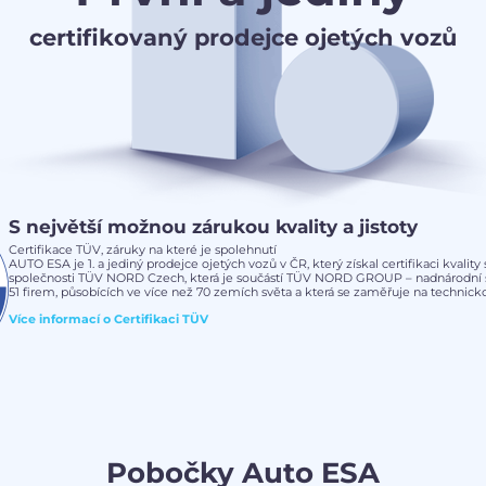
certifikovaný prodejce ojetých vozů
S největší možnou zárukou kvality a jistoty
Certifikace TÜV, záruky na které je spolehnutí
AUTO ESA je 1. a jediný prodejce ojetých vozů v ČR, který získal certifikaci kvalit
společnosti TÜV NORD Czech, která je součástí TÜV NORD GROUP – nadnárodní s
51 firem, působících ve více než 70 zemích světa a která se zaměřuje na technickou
Více informací o
Certifikaci TÜV
Pobočky Auto ESA