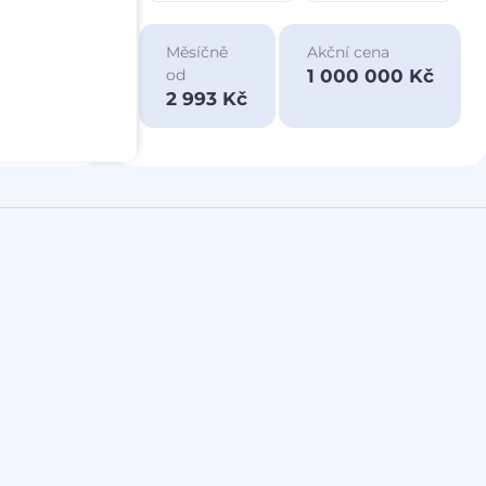
ace
Měsíčně
Akční cena
a
1 000 000 Kč
od
00 Kč
2 993 Kč