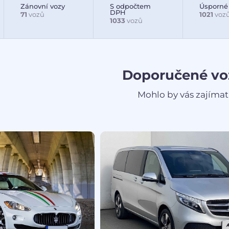
Zánovní vozy
S odpočtem
Úsporné
DPH
71
vozů
1021
voz
1033
vozů
Doporučené vo
Mohlo by vás zajímat