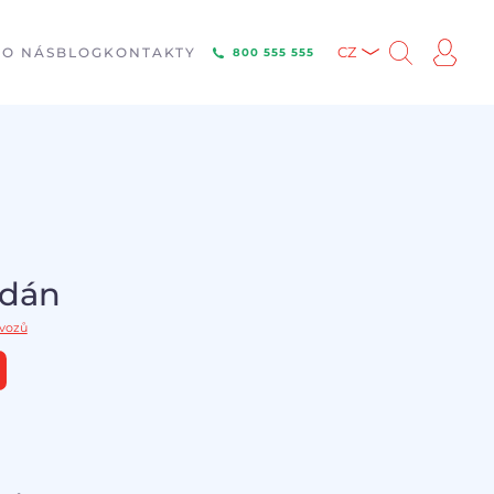
E
O NÁS
BLOG
KONTAKTY
CZ
800 555 555
odán
 vozů