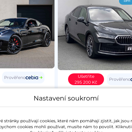
-DPH
Ušetříte
Prověřeno
Prověřeno
295 200 Kč
Type
2015
Škoda Superb IV
20
Nastavení soukromí
4
benzín
37 627 km
L&K
koupeno nové v ČR
2.0 TSi
195 kW
4x4
benzín
6 257 k
 stránky používají cookies, které nám pomáhají zjistit, jak jsou 
panorama
koupeno nové v ČR
zánovn
bychom cookies mohli používat, musíte nám to povolit. Kliknutí