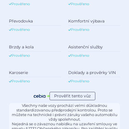
Prověřeno
Prověřeno
Převodovka
Komfortní výbava
Prověřeno
Prověřeno
Brzdy a kola
Asistenční služby
Prověřeno
Prověřeno
Karoserie
Doklady a prověrky VIN
Prověřeno
Prověřeno
Prověřit tento vůz
Všechny naše vozy prochází velmi důkladnou
standardizovanou předprodejní kontrolou. Proto se
můžete na technické i právní záruky vašeho automobilu
vždy spolehnout.
Nejedná se o závaznou nabídku na uzavření smlouvy ve
smyslu § 1732 Občanského zákoníku. Pro zajištění kvality