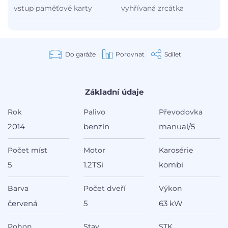
vstup paměťové karty
vyhřívaná zrcátka
Do garáže
Porovnat
Sdílet
Základní údaje
Rok
Palivo
Převodovka
2014
benzín
manual/5
Počet míst
Motor
Karosérie
5
1.2TSi
kombi
Barva
Počet dveří
Výkon
červená
5
63 kW
Pohon
Stav
STK