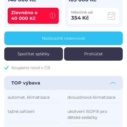
Zlevněno o
Měsíčně od
354 Kč
40 000 Kč
Nezávazně rezervovat
Spočítat splátky
Protiúčet
Koupeno nové v ČR
TOP výbava
automat. klimatizace
dvouzónová klimatizace
tažné zařízení
ukotvení ISOFIX pro
dětské sedačky