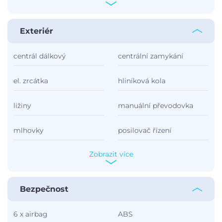
Exteriér
centrál dálkový
centrální zamykání
el. zrcátka
hliníková kola
ližiny
manuální převodovka
mlhovky
posilovač řízení
Zobrazit více
Bezpečnost
6 x airbag
ABS