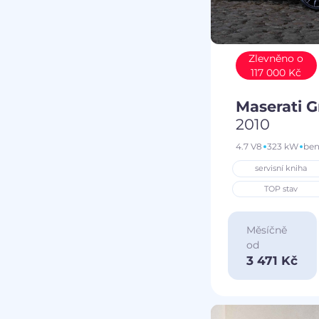
Zlevněno o
117 000 Kč
Maserati 
2010
4.7 V8
323 kW
ben
servisní kniha
TOP stav
Měsíčně
od
3 471 Kč