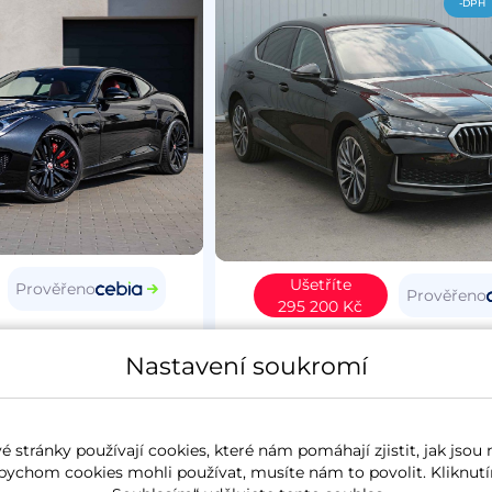
-DPH
Ušetříte
Prověřeno
Prověřeno
295 200 Kč
Type
2015
Škoda Superb IV
20
Nastavení soukromí
4
benzín
37 627 km
L&K
koupeno nové v ČR
2.0 TSi
195 kW
4x4
benzín
6 257 k
 stránky používají cookies, které nám pomáhají zjistit, jak jsou 
panorama
koupeno nové v ČR
zánovn
bychom cookies mohli používat, musíte nám to povolit. Kliknutí