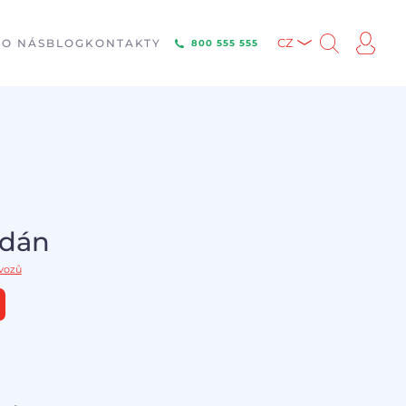
E
O NÁS
BLOG
KONTAKTY
CZ
800 555 555
odán
 vozů