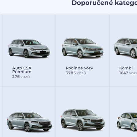
Doporučené katego
Auto ESA
Rodinné vozy
Kombi
Premium
3785
vozů
1647
voz
276
vozů