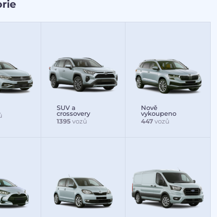
rie
SUV a
Nově
crossovery
vykoupeno
ů
1395
vozů
447
vozů