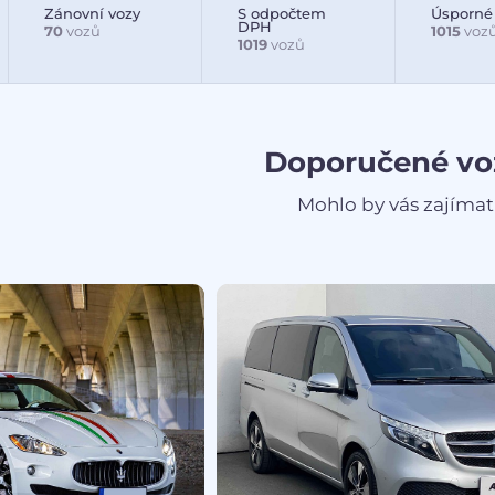
Zánovní vozy
S odpočtem
Úsporné
DPH
70
vozů
1015
voz
1019
vozů
Doporučené vo
Mohlo by vás zajímat