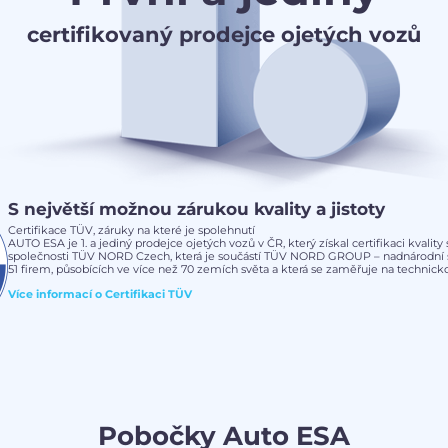
certifikovaný prodejce ojetých vozů
S největší možnou zárukou kvality a jistoty
Certifikace TÜV, záruky na které je spolehnutí
AUTO ESA je 1. a jediný prodejce ojetých vozů v ČR, který získal certifikaci kvalit
společnosti TÜV NORD Czech, která je součástí TÜV NORD GROUP – nadnárodní s
51 firem, působících ve více než 70 zemích světa a která se zaměřuje na technickou
Více informací o
Certifikaci TÜV
Pobočky Auto ESA