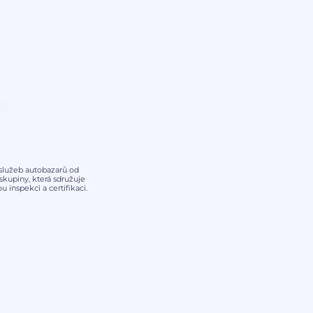
y služeb autobazarů od
kupiny, která sdružuje
 inspekci a certifikaci.