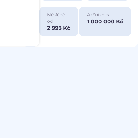
ace
Měsíčně
Akční cena
a
1 000 000 Kč
od
00 Kč
2 993 Kč