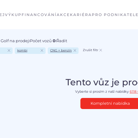
EJ
VÝKUP
FINANCOVÁNÍ
AKCE
KARIÉRA
PRO PODNIKATEL
Golf na prodej
Počet vozů
0
Řadit
I
I
Zrušit filtr
kombi
CNG + benzín
Tento vůz je pr
Vyberte si prosím z naší nabídky
6118
Kompletní nabídka