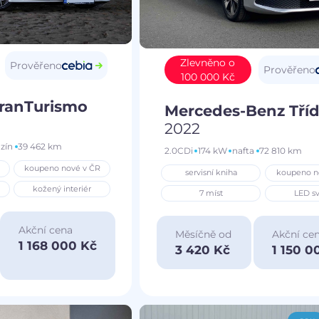
Zlevněno o
Prověřeno
Prověřeno
100 000 Kč
GranTurismo
Mercedes-Benz Tříd
2022
zín
39 462 km
2.0CDi
174 kW
nafta
72 810 km
koupeno nové v ČR
servisní kniha
koupeno n
kožený interiér
7 míst
LED sv
Akční cena
Měsíčně od
Akční ce
1 168 000 Kč
3 420 Kč
1 150 0