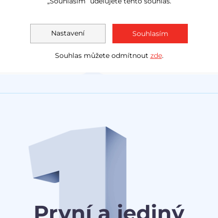
„Souhlasím“ udělujete tento souhlas.
LED světla
navig
Akční cena
1 138 000 Kč
Měsíčně
Akční cen
Nastavení
Souhlasím
1 030 0
od
3 078 Kč
Souhlas můžete odmítnout
zde
.
První a jediný