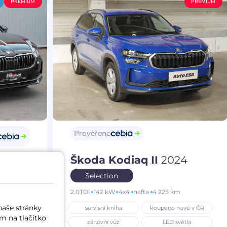
PREMIUM
PREMIUM
Prověřeno
Škoda Kodiaq II
2024
25
Selection
2.0TDI
142 kW
4x4
nafta
4 225 km
m
naše stránky
servisní kniha
koupeno nové v ČR
í vůz
m na tlačítko
zánovní vůz
LED světla