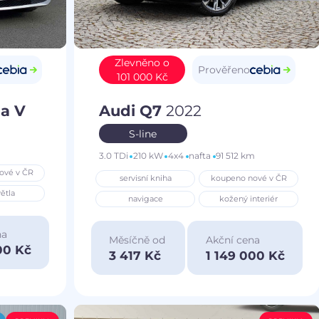
Zlevněno o
Prověřeno
101 000 Kč
a V
Audi Q7
2022
S-line
3.0 TDi
210 kW
4x4
nafta
91 512 km
ové v ČR
servisní kniha
koupeno nové v ČR
ětla
navigace
kožený interiér
na
Měsíčně od
Akční cena
00 Kč
3 417 Kč
1 149 000 Kč