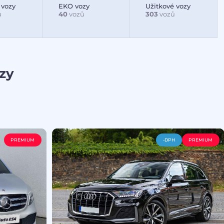
 vozy
EKO vozy
Užitkové vozy
ů
40
vozů
303
vozů
zy
PREMIUM
-DPH
PREMIUM