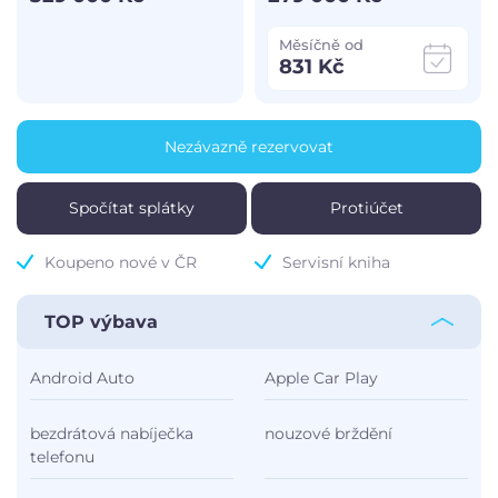
Měsíčně od
831 Kč
Nezávazně rezervovat
Spočítat splátky
Protiúčet
Koupeno nové v ČR
Servisní kniha
TOP výbava
Android Auto
Apple Car Play
bezdrátová nabíječka
nouzové brždění
telefonu