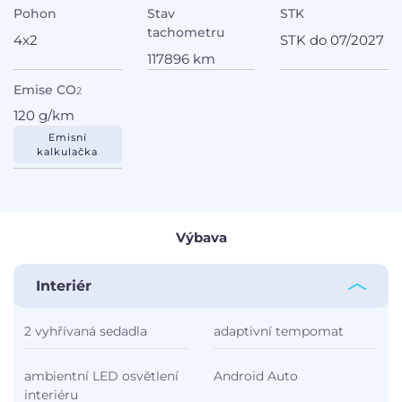
Pohon
Stav
STK
tachometru
4x2
STK do 07/2027
117896 km
Emise CO
2
120 g/km
Emisní
kalkulačka
Výbava
Interiér
2 vyhřívaná sedadla
adaptivní tempomat
ambientní LED osvětlení
Android Auto
interiéru