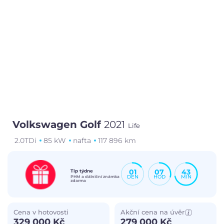
Volkswagen Golf
2021
Life
2.0TDi
85 kW
nafta
117 896 km
01
07
43
Tip týdne
DEN
HOD
MIN
PHM a dálniční známka
zdarma
Cena v hotovosti
Akční cena na úvěr
329 000 Kč
279 000 Kč