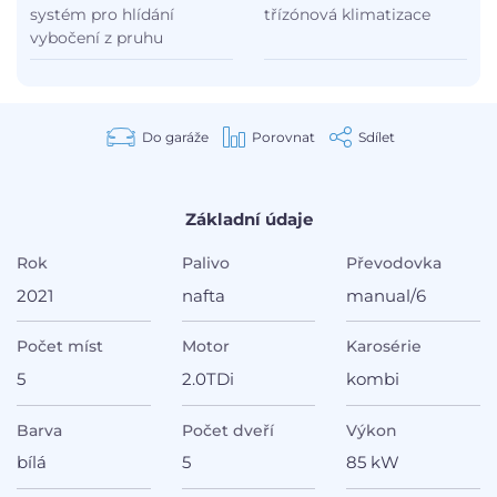
systém pro hlídání
třízónová klimatizace
vybočení z pruhu
Do garáže
Porovnat
Sdílet
Základní údaje
Rok
Palivo
Převodovka
2021
nafta
manual/6
Počet míst
Motor
Karosérie
5
2.0TDi
kombi
Barva
Počet dveří
Výkon
bílá
5
85 kW