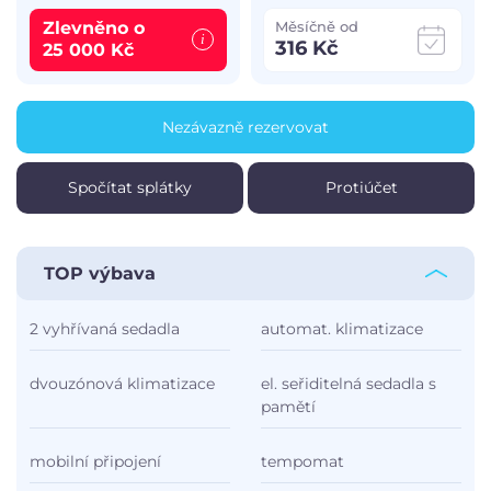
Zlevněno o
Měsíčně od
316 Kč
25 000 Kč
Nezávazně rezervovat
Spočítat splátky
Protiúčet
TOP výbava
2 vyhřívaná sedadla
automat. klimatizace
dvouzónová klimatizace
el. seřiditelná sedadla s
pamětí
mobilní připojení
tempomat