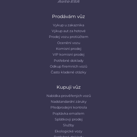
Prodávám vůz
Vykup u zakaznika
Výkup aut za hotové
Prodej vozu protiúčtem
Ocenění vozu
Komisní prodej
VIP komisní prodej
Potřebné doklady
Odkup firemních vozů
Často kladené otázky
Kupuji vůz
Nabídka prověřených vozů
Nadstandardní záruky
Předprodejní kontrola
Poptávka emailem
Splátkový prodej
Služby
Ekologické vozy
Potřebné doklady