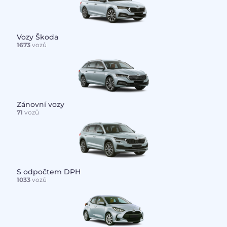
Vozy Škoda
1673
vozů
Zánovní vozy
71
vozů
S odpočtem DPH
1033
vozů