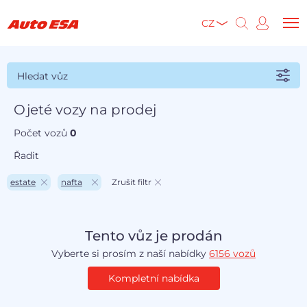
CZ
Hledat vůz
Ojeté vozy na prodej
Počet vozů
0
Řadit
estate
nafta
Zrušit filtr
Tento vůz je prodán
Vyberte si prosím z naší nabídky
6156 vozů
Kompletní nabídka