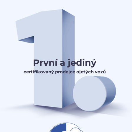
První a jediný
certifikovaný prodejce ojetých vozů