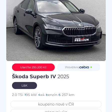
Prověřeno
Ušetříte 295 200 Kč
Škoda Superb IV
2025
L&K
2.0 TSi
195 kW
4x4
benzín
6 257 km
koupeno nové v ČR