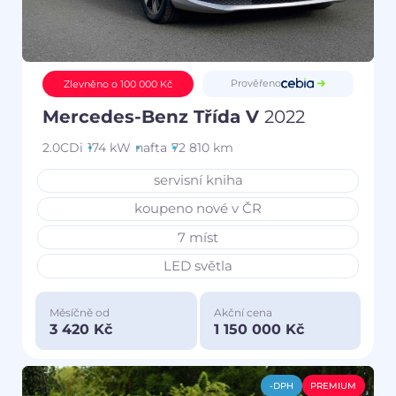
Prověřeno
Zlevněno o 100 000 Kč
Mercedes-Benz Třída V
2022
2.0CDi
174 kW
nafta
72 810 km
servisní kniha
koupeno nové v ČR
7 míst
LED světla
Měsíčně od
Akční cena
3 420 Kč
1 150 000 Kč
-DPH
PREMIUM