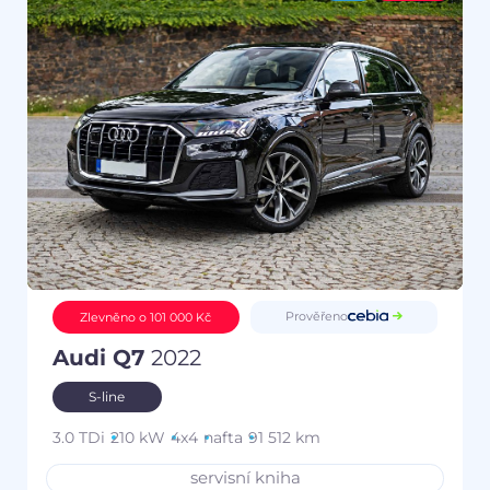
Prověřeno
Zlevněno o 101 000 Kč
Audi Q7
2022
S-line
3.0 TDi
210 kW
4x4
nafta
91 512 km
servisní kniha