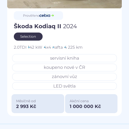
Prověřeno
Škoda Kodiaq II
2024
Selection
2.0TDI
142 kW
4x4
nafta
4 225 km
servisní kniha
koupeno nové v ČR
zánovní vůz
LED světla
Měsíčně od
Akční cena
2 993 Kč
1 000 000 Kč