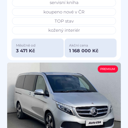
servisní kniha
koupeno nové v ČR
TOP stav
kožený interiér
Měsíčně od
Akční cena
3 471 Kč
1 168 000 Kč
PREMIUM