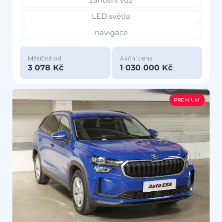
zánovní vůz
LED světla
navigace
Měsíčně od
Akční cena
3 078 Kč
1 030 000 Kč
PREMIUM