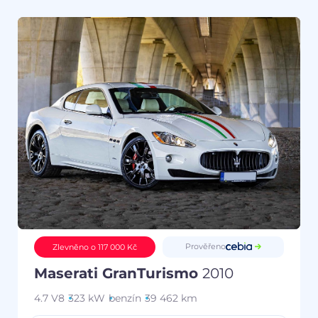
Prověřeno
Zlevněno o 117 000 Kč
Maserati GranTurismo
2010
4.7 V8
323 kW
benzín
39 462 km