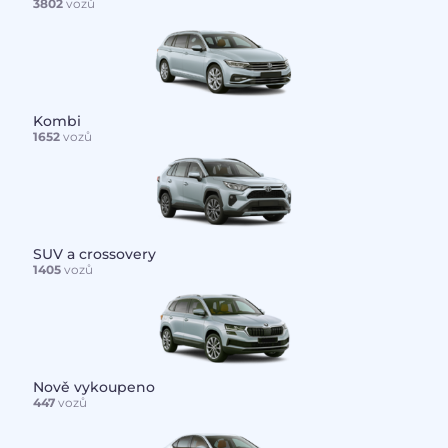
3802
vozů
Kombi
1652
vozů
SUV a crossovery
1405
vozů
Nově vykoupeno
447
vozů