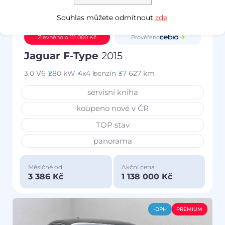
Souhlas můžete odmítnout
zde
.
Prověřeno
Zlevněno o 111 000 Kč
Jaguar F-Type
2015
3.0 V6
280 kW
4x4
benzín
37 627 km
servisní kniha
koupeno nové v ČR
TOP stav
panorama
Měsíčně od
Akční cena
3 386 Kč
1 138 000 Kč
-DPH
PREMIUM