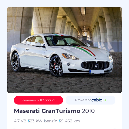
Prověřeno
Zlevněno o 117 000 Kč
Maserati GranTurismo
2010
4.7 V8
323 kW
benzín
39 462 km