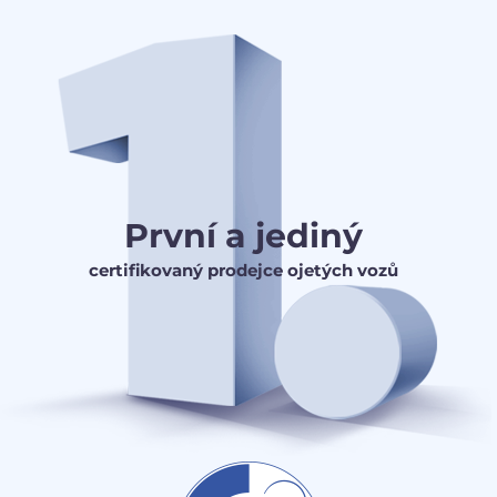
První a jediný
certifikovaný prodejce ojetých vozů