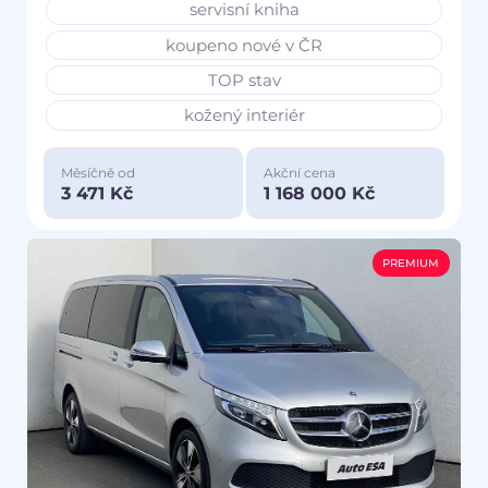
servisní kniha
koupeno nové v ČR
TOP stav
kožený interiér
Měsíčně od
Akční cena
3 471 Kč
1 168 000 Kč
PREMIUM