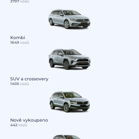
3797
vozů
Kombi
1649
vozů
SUV a crossovery
1405
vozů
Nově vykoupeno
442
vozů