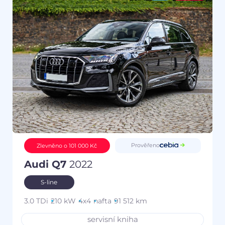
Prověřeno
Zlevněno o 101 000 Kč
Audi Q7
2022
S-line
3.0 TDi
210 kW
4x4
nafta
91 512 km
servisní kniha