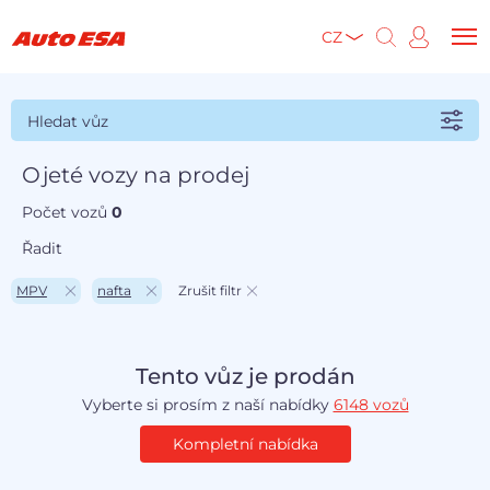
CZ
Hledat vůz
Ojeté vozy na prodej
Počet vozů
0
Řadit
MPV
nafta
Zrušit filtr
Tento vůz je prodán
Vyberte si prosím z naší nabídky
6148 vozů
Kompletní nabídka