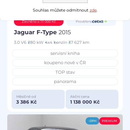
Souhlas můžete odmítnout
zde
.
Prověřeno
Zlevněno o 111 000 Kč
Jaguar F-Type
2015
3.0 V6
280 kW
4x4
benzín
37 627 km
servisní kniha
koupeno nové v ČR
TOP stav
panorama
Měsíčně od
Akční cena
3 386 Kč
1 138 000 Kč
-DPH
PREMIUM