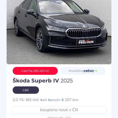
Prověřeno
Ušetříte 295 200 Kč
Škoda Superb IV
2025
L&K
2.0 TSi
195 kW
4x4
benzín
6 257 km
koupeno nové v ČR