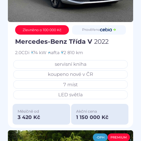
Prověřeno
Zlevněno o 100 000 Kč
Mercedes-Benz Třída V
2022
2.0CDi
174 kW
nafta
72 810 km
servisní kniha
koupeno nové v ČR
7 míst
LED světla
Měsíčně od
Akční cena
3 420 Kč
1 150 000 Kč
-DPH
PREMIUM