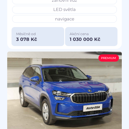
zánovní vůz
LED světla
navigace
Měsíčně od
Akční cena
3 078 Kč
1 030 000 Kč
PREMIUM