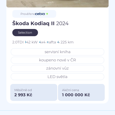
Prověřeno
Škoda Kodiaq II
2024
Selection
2.0TDI
142 kW
4x4
nafta
4 225 km
servisní kniha
koupeno nové v ČR
zánovní vůz
LED světla
Měsíčně od
Akční cena
2 993 Kč
1 000 000 Kč