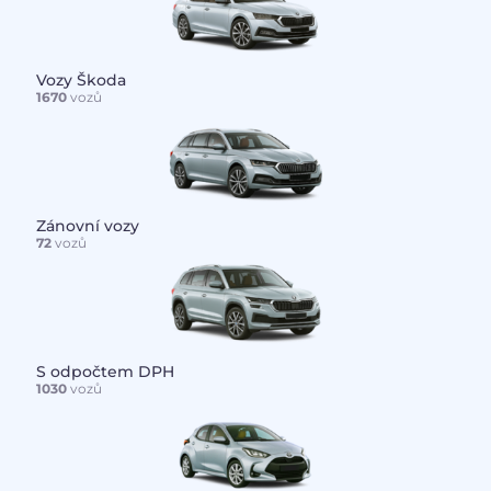
Vozy Škoda
1670
vozů
Zánovní vozy
72
vozů
S odpočtem DPH
1030
vozů