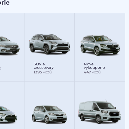
rie
SUV a
Nově
crossovery
vykoupeno
ů
1395
vozů
447
vozů