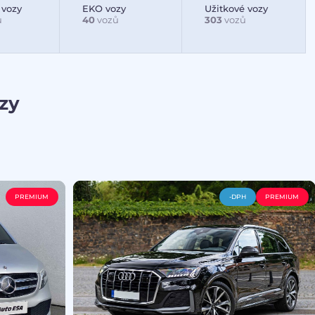
 vozy
EKO vozy
Užitkové vozy
ů
40
vozů
303
vozů
zy
PREMIUM
-DPH
PREMIUM