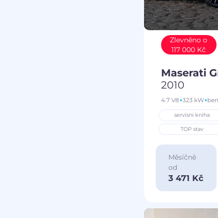
Zlevněno o
117 000 Kč
Maserati 
2010
4.7 V8
323 kW
ben
servisní kniha
TOP stav
Měsíčně
od
3 471 Kč