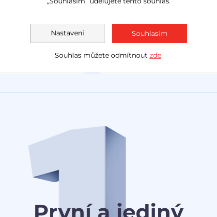
„Souhlasím“ udělujete tento souhlas.
LED světla
navig
Akční cena
1 138 000 Kč
Měsíčně
Akční cen
Nastavení
Souhlasím
1 030 0
od
3 078 Kč
Souhlas můžete odmítnout
zde
.
První a jediný