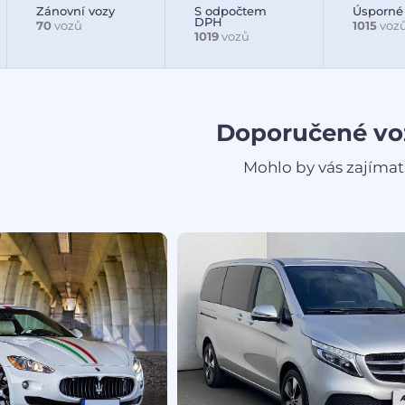
Zánovní vozy
S odpočtem
Úsporné
DPH
70
vozů
1015
voz
1019
vozů
Doporučené vo
Mohlo by vás zajímat