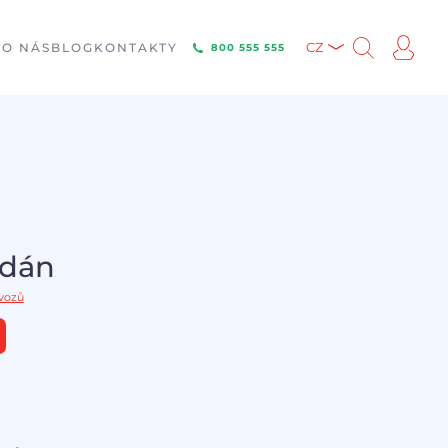
E
O NÁS
BLOG
KONTAKTY
CZ
800 555 555
odán
 vozů