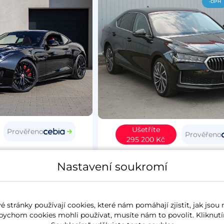
-DPH
Ušetříte
Prověřeno
Prověřeno
295 200 Kč
Type
2015
Škoda Superb IV
20
Nastavení soukromí
4
benzín
37 627 km
L&K
koupeno nové v ČR
2.0 TSi
195 kW
4x4
benzín
6 257 k
 stránky používají cookies, které nám pomáhají zjistit, jak jsou 
panorama
koupeno nové v ČR
zánovn
bychom cookies mohli používat, musíte nám to povolit. Kliknutí