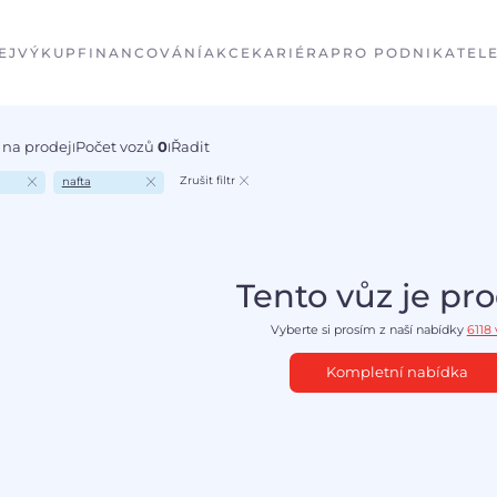
EJ
VÝKUP
FINANCOVÁNÍ
AKCE
KARIÉRA
PRO PODNIKATEL
 na prodej
Počet vozů
0
Řadit
I
I
Zrušit filtr
nafta
Tento vůz je pr
Vyberte si prosím z naší nabídky
6118
Kompletní nabídka