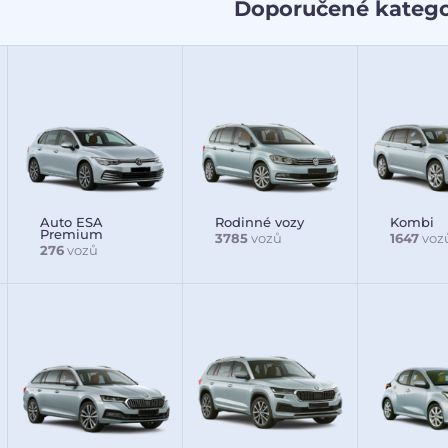
Doporučené katego
Auto ESA
Rodinné vozy
Kombi
Premium
3785
vozů
1647
voz
276
vozů