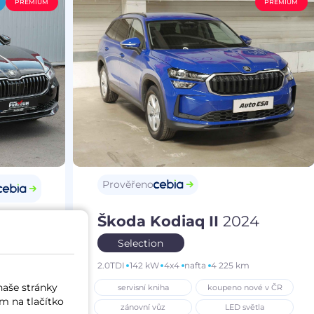
PREMIUM
PREMIUM
Prověřeno
Škoda Kodiaq II
2024
25
Selection
2.0TDI
142 kW
4x4
nafta
4 225 km
m
naše stránky
servisní kniha
koupeno nové v ČR
í vůz
m na tlačítko
zánovní vůz
LED světla