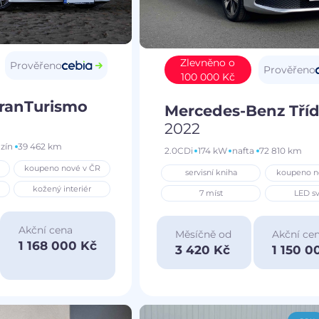
Zlevněno o
Prověřeno
Prověřeno
100 000 Kč
GranTurismo
Mercedes-Benz Tříd
2022
zín
39 462 km
2.0CDi
174 kW
nafta
72 810 km
koupeno nové v ČR
servisní kniha
koupeno n
kožený interiér
7 míst
LED sv
Akční cena
Měsíčně od
Akční ce
1 168 000 Kč
3 420 Kč
1 150 0