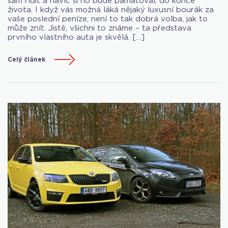
sám řídit a navíc si ho bude pamatovat do konce
života. I když vás možná láká nějaký luxusní bourák za
vaše poslední peníze, není to tak dobrá volba, jak to
může znít. Jistě, všichni to známe – ta představa
prvního vlastního auta je skvělá. […]
Celý článek