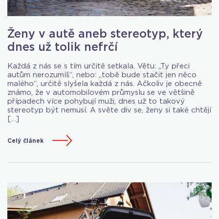
Ženy v autě aneb stereotyp, který
dnes už tolik nefrčí
Každá z nás se s tím určitě setkala. Větu: „Ty přeci
autům nerozumíš“, nebo: „tobě bude stačit jen něco
malého“, určitě slyšela každá z nás. Ačkoliv je obecně
známo, že v automobilovém průmyslu se ve většině
případech více pohybují muži, dnes už to takový
stereotyp být nemusí. A světe div se, ženy si také chtějí
[…]
Celý článek